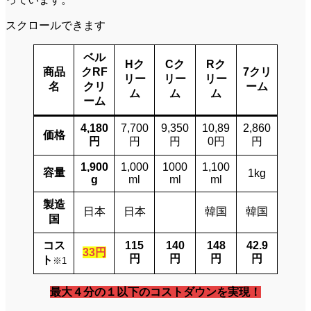
スクロールできます
ベル
Hク
Cク
Rク
商品
クRF
7クリ
リー
リー
リー
名
クリ
ーム
ム
ム
ム
ーム
4,180
7,700
9,350
10,89
2,860
価格
円
円
円
0円
円
1,900
1,000
1000
1,100
容量
1kg
g
ml
ml
ml
製造
日本
日本
韓国
韓国
国
コス
115
140
148
42.9
33円
円
円
円
円
ト
※1
最大４分の１以下のコストダウンを実現！