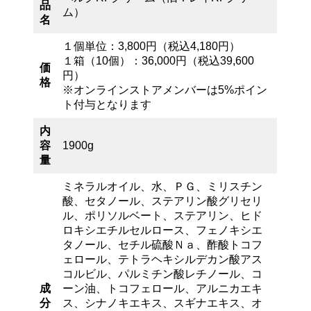
品
ム）
名
１個単位：3,800円（税込4,180円）
１箱（10個）：36,000円（税込39,600
価
円）
格
※オンラインストアメンバーは5%ポイン
ト付与となります
内
容
1900g
量
ミネラルオイル、水、ＰＧ、ミリスチン
酸、セタノール、ステアリン酸グリセリ
ル、ポリソルベート、ステアリン、ヒド
ロキシエチルセルロース、フェノキシエ
タノール、セチル硫酸Ｎａ、酢酸トコフ
ェロール、テトラヘキシルデカン酸アス
コルビル、パルミチン酸レチノール、コ
成
ーン油、トコフェロール、アルニカエキ
分
ス、シナノキエキス、スギナエキス、オ